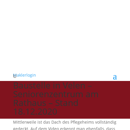
Maklerlogin
Baustelle in Velen –
Seniorenzentrum am
Rathaus – Stand
18.12.2020
Mittlerweile ist das Dach des Pflegeheims vollständig
gedeckt. Auf dem Video erkennt man ebenfalls, dass