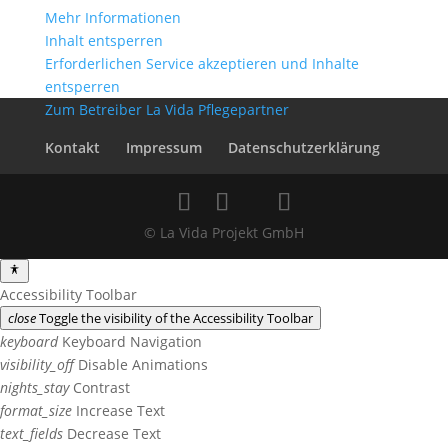
Mehr Informationen
Inhalt entsperren
Erforderlichen Service akzeptieren und Inhalte
entsperren
Zum Betreiber La Vida Pflegepartner
Kontakt
Impressum
Datenschutzerklärung
© La Vida Projekt GmbH
Accessibility Toolbar
close
Toggle the visibility of the Accessibility Toolbar
keyboard
Keyboard Navigation
visibility_off
Disable Animations
nights_stay
Contrast
format_size
Increase Text
text_fields
Decrease Text